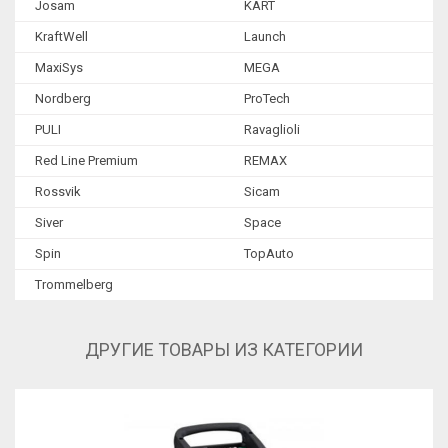
Josam
KART
Оборудование для кузовного ремонта
KraftWell
Launch
Гидравлическое оборудование
MaxiSys
MEGA
Металлическая мебель
Nordberg
ProTech
Инструмент
PULI
Ravaglioli
Станки специальные
Red Line Premium
REMAX
Rossvik
Sicam
Siver
Space
Spin
TopAuto
Trommelberg
ДРУГИЕ ТОВАРЫ ИЗ КАТЕГОРИИ