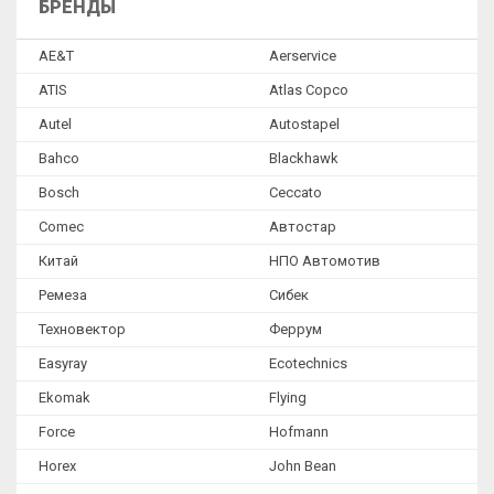
БРЕНДЫ
Переходники для автосканеров
Мотортестеры
AE&T
Aerservice
Проверка топливной аппаратуры
ATIS
Atlas Copco
Оборудование для очистки топливных систем
Autel
Autostapel
Газоанализаторы и дымомеры
Bahco
Blackhawk
Проверка электрооборудования
Bosch
Ceccato
Пуско-зарядные устройства
Comec
Автостар
Китай
НПО Автомотив
Оборудование для удаления выхлопных газов
Ремеза
Сибек
Обслуживание кондиционеров
Техновектор
Феррум
Оборудование для замены масла и тех. жидкостей
Easyray
Ecotechnics
Компрессорное оборудование
Ekomak
Flying
Моечное оборудование
Force
Hofmann
Окрасочные камеры и зоны подготовки
Horex
John Bean