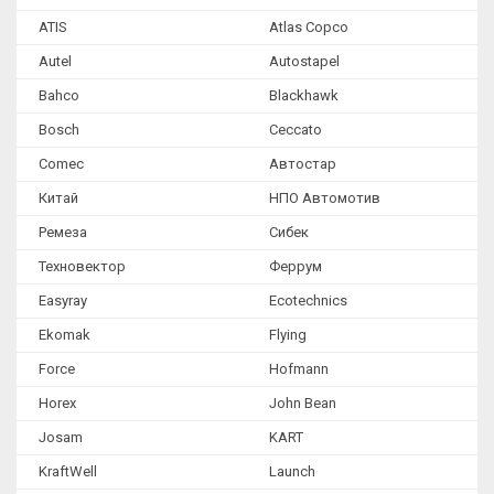
Оборудование для замены масла и тех. жидкостей
ATIS
Atlas Copco
Компрессорное оборудование
Autel
Autostapel
Моечное оборудование
Bahco
Blackhawk
Окрасочные камеры и зоны подготовки
Bosch
Ceccato
Comec
Автостар
Оборудование для кузовного ремонта
Китай
НПО Автомотив
Платформенные стапели
Ремеза
Сибек
Рамные стапели
Техновектор
Феррум
Напольные стапели
Easyray
Ecotechnics
Подкатной стапель
Ekomak
Flying
Гидравлические цилиндры и насосы
Force
Hofmann
Измерительные системы
Horex
John Bean
Аксессуары и комплектующие
Josam
KART
Сварочное оборудование
KraftWell
Launch
Гидравлическое оборудование